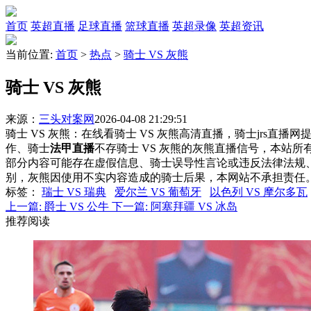
首页
英超直播
足球直播
篮球直播
英超录像
英超资讯
当前位置:
首页
>
热点
>
骑士 VS 灰熊
骑士 VS 灰熊
来源：
三头对案网
2026-04-08 21:29:51
骑士 VS 灰熊：在线看骑士 VS 灰熊高清直播，骑士jrs直播
作、骑士
法甲直播
不存骑士 VS 灰熊的灰熊直播信号，本站
部分内容可能存在虚假信息、骑士误导性言论或违反法律法规
别，灰熊因使用不实内容造成的骑士后果，本网站不承担责任
标签
：
瑞士 VS 瑞典
爱尔兰 VS 葡萄牙
以色列 VS 摩尔多瓦
上一篇:
爵士 VS 公牛
下一篇:
阿塞拜疆 VS 冰岛
推荐阅读