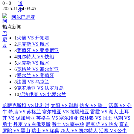
0
-
0
2025-11-14 03:45
阿尔巴尼亚
热点新闻
1
火箭 VS 开拓者
2
尼克斯 VS 魔术
3
葡萄牙 VS 亚美尼亚
4
凯尔特人 VS 快船
5
尼克斯 VS 魔术
6
英格兰 VS 塞尔维亚
7
爱尔兰 VS 葡萄牙
8
法国 VS 乌克兰
9
克罗地亚 VS 法罗群岛
10
斯洛伐克 VS 北爱尔兰
哈萨克斯坦 VS 比利时
太阳 VS 鹈鹕
热火 VS 骑士
活塞 VS 公
牛
希腊 VS 苏格兰
塞尔维亚 VS 拉脱维亚
雷霆 VS 湖人
土耳
其 VS 保加利亚
英格兰 VS 塞尔维亚
森林狼 VS 国王
马刺 VS
勇士
丹麦 VS 白俄罗斯
爵士 VS 森林狼
尼克斯 VS 热火
直布
罗陀 VS 黑山
瑞士 VS 瑞典
76人 VS 凯尔特人
活塞 VS 公牛