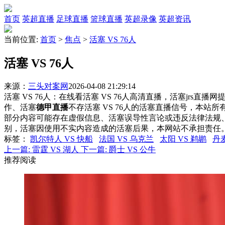
首页
英超直播
足球直播
篮球直播
英超录像
英超资讯
当前位置:
首页
>
焦点
>
活塞 VS 76人
活塞 VS 76人
来源：
三头对案网
2026-04-08 21:29:14
活塞 VS 76人：在线看活塞 VS 76人高清直播，活塞jrs直
作、活塞
德甲直播
不存活塞 VS 76人的活塞直播信号，本
部分内容可能存在虚假信息、活塞误导性言论或违反法律法规
别，活塞因使用不实内容造成的活塞后果，本网站不承担责任
标签
：
凯尔特人 VS 快船
法国 VS 乌克兰
太阳 VS 鹈鹕
丹麦
上一篇:
雷霆 VS 湖人
下一篇:
爵士 VS 公牛
推荐阅读