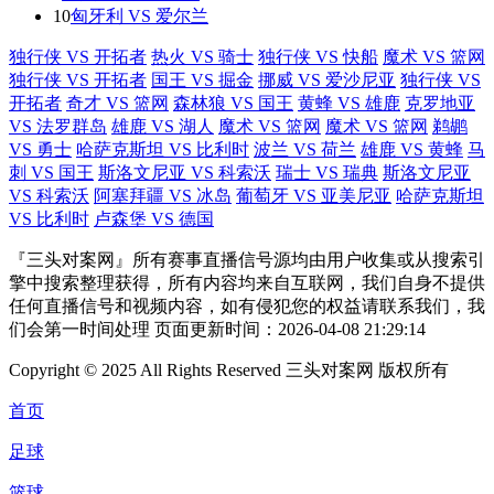
10
匈牙利 VS 爱尔兰
独行侠 VS 开拓者
热火 VS 骑士
独行侠 VS 快船
魔术 VS 篮网
独行侠 VS 开拓者
国王 VS 掘金
挪威 VS 爱沙尼亚
独行侠 VS
开拓者
奇才 VS 篮网
森林狼 VS 国王
黄蜂 VS 雄鹿
克罗地亚
VS 法罗群岛
雄鹿 VS 湖人
魔术 VS 篮网
魔术 VS 篮网
鹈鹕
VS 勇士
哈萨克斯坦 VS 比利时
波兰 VS 荷兰
雄鹿 VS 黄蜂
马
刺 VS 国王
斯洛文尼亚 VS 科索沃
瑞士 VS 瑞典
斯洛文尼亚
VS 科索沃
阿塞拜疆 VS 冰岛
葡萄牙 VS 亚美尼亚
哈萨克斯坦
VS 比利时
卢森堡 VS 德国
『三头对案网』所有赛事直播信号源均由用户收集或从搜索引
擎中搜索整理获得，所有内容均来自互联网，我们自身不提供
任何直播信号和视频内容，如有侵犯您的权益请联系我们，我
们会第一时间处理 页面更新时间：2026-04-08 21:29:14
Copyright © 2025 All Rights Reserved 三头对案网 版权所有
首页
足球
篮球