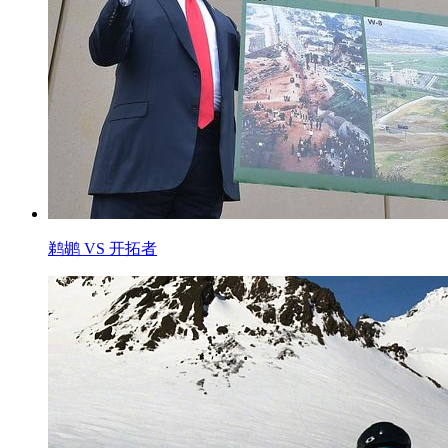
鹈鹕 VS 开拓者