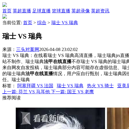
首页
英超直播
足球直播
篮球直播
英超录像
英超资讯
当前位置:
首页
>
综合
>
瑞士 VS 瑞典
瑞士 VS 瑞典
来源：
三头对案网
2026-04-08 23:02:02
瑞士 VS 瑞典：在线看瑞士 VS 瑞典高清直播，瑞士瑞典jrs
站不制作、瑞士瑞典
法甲在线直播
不存瑞士 VS 瑞典的瑞士
来自网友自发投稿，瑞士瑞典部分内容可能存在虚假信息、瑞
的瑞士瑞典
法甲在线直播
情况，用户应自行甄别，瑞士瑞典因
任。瑞士瑞典
标签
：
阿塞拜疆 VS 法国
瑞士 VS 瑞典
热火 VS 骑士
亚美尼
上一篇:
芬兰 VS 马耳他
下一篇:
国王 VS 老鹰
推荐阅读