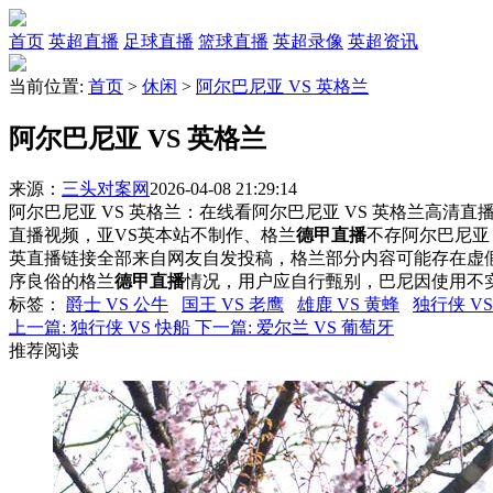
首页
英超直播
足球直播
篮球直播
英超录像
英超资讯
当前位置:
首页
>
休闲
>
阿尔巴尼亚 VS 英格兰
阿尔巴尼亚 VS 英格兰
来源：
三头对案网
2026-04-08 21:29:14
阿尔巴尼亚 VS 英格兰：在线看阿尔巴尼亚 VS 英格兰高清直播
直播视频，亚VS英本站不制作、格兰
德甲直播
不存阿尔巴尼亚
英直播链接全部来自网友自发投稿，格兰部分内容可能存在虚
序良俗的格兰
德甲直播
情况，用户应自行甄别，巴尼因使用不
标签
：
爵士 VS 公牛
国王 VS 老鹰
雄鹿 VS 黄蜂
独行侠 VS
上一篇:
独行侠 VS 快船
下一篇:
爱尔兰 VS 葡萄牙
推荐阅读