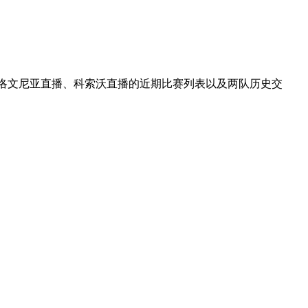
斯洛文尼亚直播、科索沃直播的近期比赛列表以及两队历史交