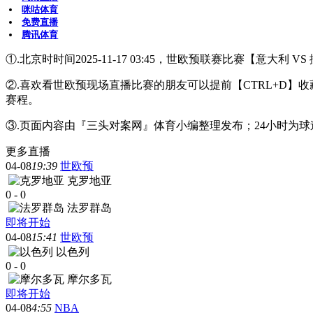
咪咕体育
免费直播
腾讯体育
①.北京时时间2025-11-17 03:45，世欧预联赛比赛【意大利
②.喜欢看世欧预现场直播比赛的朋友可以提前【CTRL+D
赛程。
③.页面内容由『三头对案网』体育小编整理发布；24小时为
更多直播
04-08
19:39
世欧预
克罗地亚
0
-
0
法罗群岛
即将开始
04-08
15:41
世欧预
以色列
0
-
0
摩尔多瓦
即将开始
04-08
4:55
NBA