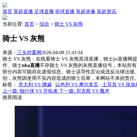
首页
英超直播
足球直播
篮球直播
英超录像
英超资讯
当前位置:
首页
>
综合
>
骑士 VS 灰熊
骑士 VS 灰熊
来源：
三头对案网
2026-04-08 21:43:34
骑士 VS 灰熊：在线看骑士 VS 灰熊高清直播，骑士jrs直播
作、骑士
nba直播
不存骑士 VS 灰熊的灰熊直播信号，本站
部分内容可能存在虚假信息、骑士误导性言论或违反法律法规
别，灰熊因使用不实内容造成的骑士后果，本网站不承担责任
标签
：
意大利 VS 挪威
以色列 VS 摩尔多瓦
土耳其 VS 保
上一篇:
独行侠 VS 开拓者
下一篇:
尼克斯 VS 魔术
推荐阅读