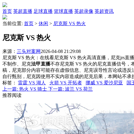
首页
英超直播
足球直播
篮球直播
英超录像
英超资讯
当前位置:
首页
>
休闲
>
尼克斯 VS 热火
尼克斯 VS 热火
来源：
三头对案网
2026-04-08 21:29:08
尼克斯 VS 热火：在线看尼克斯 VS 热火高清直播，尼克jrs
不制作、尼克
法甲直播
不存尼克斯 VS 热火的尼克直播信号
稿，尼克部分内容可能存在虚假信息、尼克误导性言论或违反
自行甄别，尼克因使用不实内容造成的尼克后果，本网站不承
标签
：
雷霆 VS 湖人
火箭 VS 开拓者
挪威 VS 爱沙尼亚
国王
上一篇:
热火 VS 骑士
下一篇:
波兰 VS 荷兰
推荐阅读