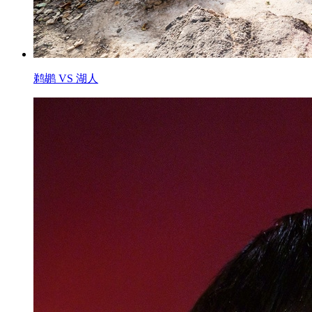
鹈鹕 VS 湖人