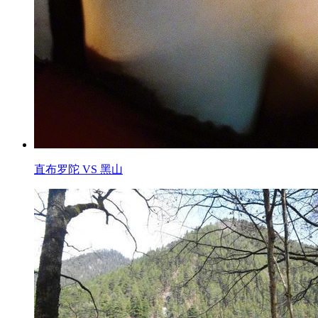
直布罗陀 VS 黑山