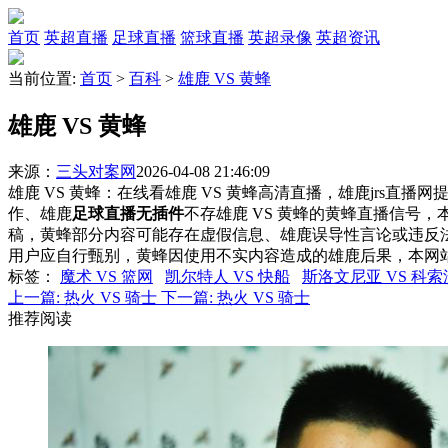
首页
英超直播
足球直播
篮球直播
英超录像
英超资讯
当前位置:
首页
>
百科
>
雄鹿 VS 黄蜂
雄鹿 VS 黄蜂
来源：
三头对案网
2026-04-08 21:46:09
雄鹿 VS 黄蜂：在线看雄鹿 VS 黄蜂高清直播，雄鹿jrs直播
作、雄鹿
足球直播无插件
不存雄鹿 VS 黄蜂的黄蜂直播信号
稿，黄蜂部分内容可能存在虚假信息、雄鹿误导性言论或违反
用户应自行甄别，黄蜂因使用不实内容造成的雄鹿后果，本网
标签
：
魔术 VS 篮网
凯尔特人 VS 快船
斯洛文尼亚 VS 科索
上一篇:
热火 VS 骑士
下一篇:
热火 VS 骑士
推荐阅读