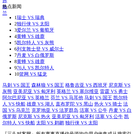
热点新闻
1
瑞士 VS 瑞典
2
独行侠 VS 太阳
3
爱尔兰 VS 葡萄牙
4
黄蜂 VS 雄鹿
5
凯尔特人 VS 灰熊
6
列支敦士登 VS 威尔士
7
丹麦 VS 白俄罗斯
8
黄蜂 VS 雄鹿
9
76人 VS 凯尔特人
10
篮网 VS 猛龙
马刺 VS 国王
森林狼 VS 国王
格鲁吉亚 VS 西班牙
尼克斯 VS
灰熊
亚美尼亚 VS 匈牙利
英格兰 VS 塞尔维亚
雷霆 VS 勇士
阿尔巴尼亚 VS 英格兰
芬兰 VS 马耳他
马刺 VS 国王
凯尔特
人 VS 快船
雄鹿 VS 湖人
直布罗陀 VS 黑山
热火 VS 骑士
法
国 VS 乌克兰
克罗地亚 VS 法罗群岛
活塞 VS 公牛
丹麦 VS 白
俄罗斯
尼克斯 VS 热火
亚美尼亚 VS 匈牙利
活塞 VS 公牛
凯
尔特人 VS 快船
太阳 VS 鹈鹕
独行侠 VS 太阳
『三头对案网』所有赛事直播信号源均由用户收集或从搜索引